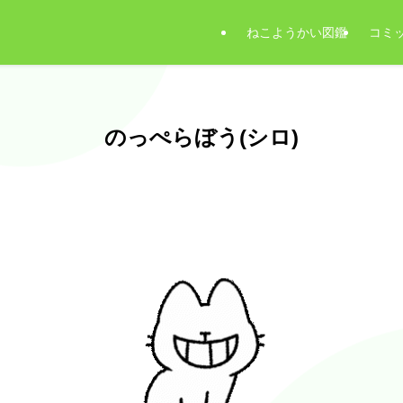
ねこようかい図鑑
コミ
のっぺらぼう(シロ)